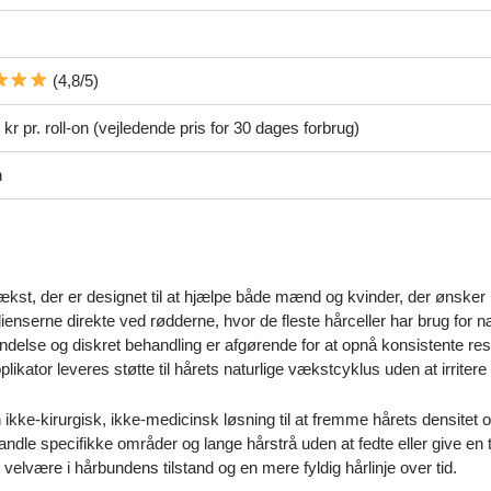
(4,8/5)
kr pr. roll-on (vejledende pris for 30 dages forbrug)
n
rvækst, der er designet til at hjælpe både mænd og kvinder, der ønske
enserne direkte ved rødderne, hvor de fleste hårceller har brug for næ
endelse og diskret behandling er afgørende for at opnå konsistente re
kator leveres støtte til hårets naturlige vækstcyklus uden at irrite
ikke-kirurgisk, ikke-medicinsk løsning til at fremme hårets densitet o
ehandle specifikke områder og lange hårstrå uden at fedte eller give e
lvære i hårbundens tilstand og en mere fyldig hårlinje over tid.