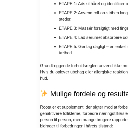
ETAPE 1: Adskil håret og identificer
ETAPE 2: Anvend roll-on-striben lang
steder.
ETAPE 3: Massér forsigtigt med finge
ETAPE 4: Lad serumet absorbere uden a
ETAPE 5: Gentag dagligt – en enkel ru
tæthed.
Grundlæggende forholdsregler: anvend ikke mere
Hvis du oplever ubehag eller allergiske reakti
hud.
Mulige fordele og result
Roota er et supplement, der sigter mod at fo
genaktivere folliklerne, forbedre næringstilfør
person til person, men mange brugere rapporte
bidrager til forbedringer i hårets tilstand: