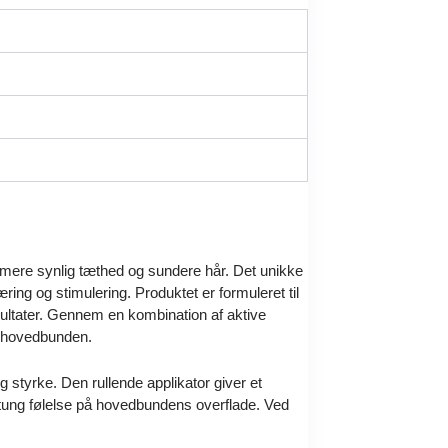
r mere synlig tæthed og sundere hår. Det unikke
ring og stimulering. Produktet er formuleret til
sultater. Gennem en kombination af aktive
re hovedbunden.
g styrke. Den rullende applikator giver et
n tung følelse på hovedbundens overflade. Ved