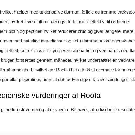
, hvilket hjælper med at genoplive dormant follicle og fremme vækstpot
en, hvilket leverer ilt og næringsstoffer mere effektivt til rødderne.
nem biotin og peptider, hvilket reducerer brud og giver længere, mere 
nden med naturlige ingredienser og antiinflammatoriske egenskaber, hv
g tæthed, som kan være synlig ved sidepartier og ved hårets overfla
vis brugen fortsættes gennem måneder, hvilket understøtter en vedvare
er afhængighed, hvilket gør Roota til et attraktivt alternativ for mang
er eller plejerutiner, uden at det nødvendigvis kræver ændringer i d
icinske vurderinger af Roota
ig, medicinsk vurdering af eksperter. Bemærk, at individuelle resultate