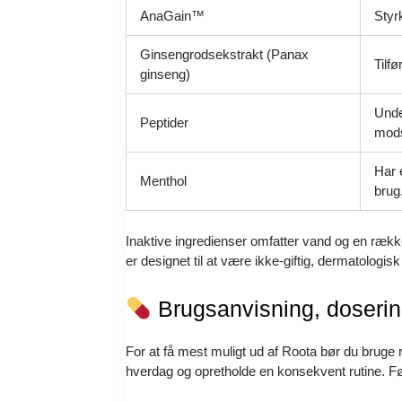
AnaGain™
Styr
Ginsengrodsekstrakt (Panax
Tilf
ginseng)
Unde
Peptider
mods
Har 
Menthol
brug
Inaktive ingredienser omfatter vand og en række
er designet til at være ikke-giftig, dermatologisk
Brugsanvisning, dosering
For at få mest muligt ud af Roota bør du bruge r
hverdag og opretholde en konsekvent rutine. Føl