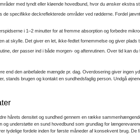
 områder med tyndt eller kløende hovedbund, hvor du ønsker ekstra st
s de specifikke deckreflekterede områder ved rødderne. Fordel jævnt
rspidserne i 1–2 minutter for at fremme absorption og forbedre mikroc
t skylle. Det giver en let, ikke-fedtet fornemmelse og giver plads ti
tine, der passer ind i både morgen- og aftenrutinen. Over tid kan du
 end den anbefalede mængde pr. dag. Overdosering giver ingen yderlig
oner, stands brugen og kontakt en sundhedsfaglig person. Undgå øjne
ater
rbedre hårets densitet og sundhed gennem en række sammenhængende 
slen og understøtte en sund hovedbund som grundlag for længerevarende
rer tydelige fordele inden for første måneder af konsekvent brug. D