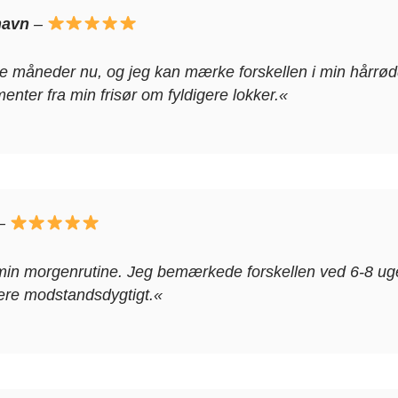
havn
–
re måneder nu, og jeg kan mærke forskellen i min hårrødd
menter fra min frisør om fyldigere lokker.«
–
min morgenrutine. Jeg bemærkede forskellen ved 6-8 uger
ere modstandsdygtigt.«