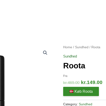
Home
/
Sundhed
/ Roota
Sundhed
Roota
Fra
Original
C
kr.
149.00
kr.
469.00
price
p
Køb Roota
was:
i
kr.469.00.
k
Category:
Sundhed