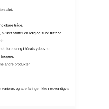
entialet.
holdbare tråde.
ilket støtter en rolig og sund tilstand.
de.
nde forbedring i hårets ydeevne.
e brugere.
ine andre produkter.
r varierer, og at erfaringer ikke nødvendigvis