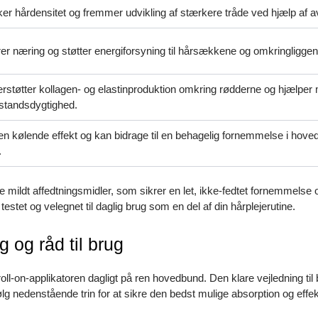
ker hårdensitet og fremmer udvikling af stærkere tråde ved hjælp af 
ører næring og støtter energiforsyning til hårsækkene og omkringliggen
rstøtter kollagen- og elastinproduktion omkring rødderne og hjælper
tandsdygtighed.
en kølende effekt og kan bidrage til en behagelig fornemmelse i hove
.
 mildt affedtningsmidler, som sikrer en let, ikke-fedtet fornemmelse 
 testet og velegnet til daglig brug som en del af din hårplejerutine.
 og råd til brug
oll-on-applikatoren dagligt på ren hovedbund. Den klare vejledning til 
g nedenstående trin for at sikre den bedst mulige absorption og effek