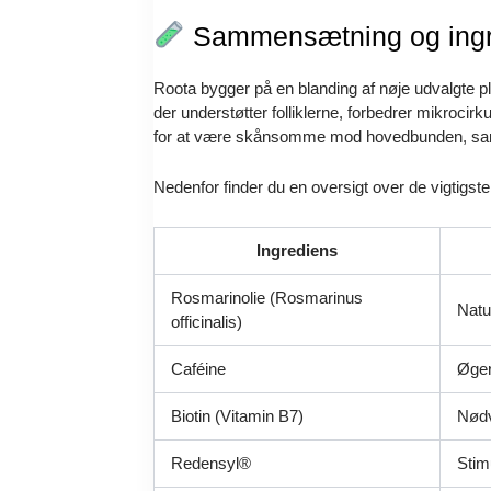
Sammensætning og ingr
Roota bygger på en blanding af nøje udvalgte pl
der understøtter folliklerne, forbedrer mikroc
for at være skånsomme mod hovedbunden, samti
Nedenfor finder du en oversigt over de vigtigst
Ingrediens
Rosmarinolie (Rosmarinus
Natu
officinalis)
Caféine
Øger
Biotin (Vitamin B7)
Nødv
Redensyl®
Stim