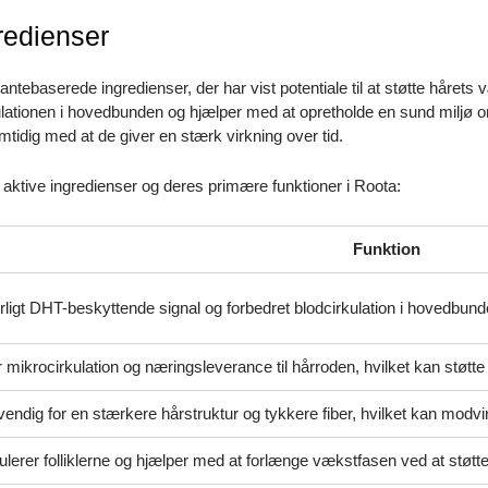
edienser
antebaserede ingredienser, der har vist potentiale til at støtte håret
irkulationen i hovedbunden og hjælper med at opretholde en sund miljø
dig med at de giver en stærk virkning over tid.
e aktive ingredienser og deres primære funktioner i Roota:
Funktion
rligt DHT-beskyttende signal og forbedret blodcirkulation i hovedbunden,
 mikrocirkulation og næringsleverance til hårroden, hvilket kan støtte 
endig for en stærkere hårstruktur og tykkere fiber, hvilket kan modv
ulerer folliklerne og hjælper med at forlænge vækstfasen ved at støtte 