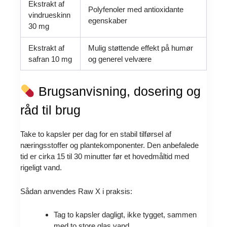
Ekstrakt af
Polyfenoler med antioxidante
vindrueskinn
egenskaber
30 mg
Ekstrakt af
Mulig støttende effekt på humør
safran 10 mg
og generel velvære
Brugsanvisning, dosering og
råd til brug
Take to kapsler per dag for en stabil tilførsel af
næringsstoffer og plantekomponenter. Den anbefalede
tid er cirka 15 til 30 minutter før et hovedmåltid med
rigeligt vand.
Sådan anvendes Raw X i praksis:
Tag to kapsler dagligt, ikke tygget, sammen
med to store glas vand.