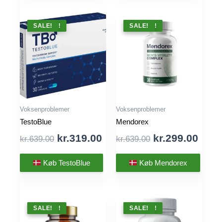
TILBUD !
SALE!
TILBUD !
SALE!
Voksenproblemer
Voksenproblemer
TestoBlue
Mendorex
Original
Current
Original
Curr
kr.
319.00
kr.
299.00
kr.
639.00
kr.
639.00
price
price
price
pric
was:
is:
was:
is:
Køb TestoBlue
Køb Mendorex
kr.639.00.
kr.319.00.
kr.639.00.
kr.29
TILBUD !
SALE!
TILBUD !
SALE!