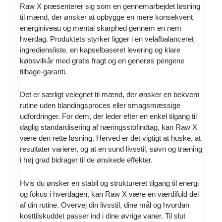
Raw X præsenterer sig som en gennemarbejdet løsning
til mænd, der ønsker at opbygge en mere konsekvent
energiniveau og mental skarphed gennem en nem
hverdag. Produktets styrker ligger i en velafbalanceret
ingrediensliste, en kapselbaseret levering og klare
købsvilkår med gratis fragt og en generøs pengene
tilbage-garanti.
Det er særligt velegnet til mænd, der ønsker en bekvem
rutine uden blandingsproces eller smagsmæssige
udfordringer. For dem, der leder efter en enkel tilgang til
daglig standardisering af næringsstofindtag, kan Raw X
være den rette løsning. Herved er det vigtigt at huske, at
resultater varierer, og at en sund livsstil, søvn og træning
i høj grad bidrager til de ønskede effekter.
Hvis du ønsker en stabil og struktureret tilgang til energi
og fokus i hverdagen, kan Raw X være en værdifuld del
af din rutine. Overvej din livsstil, dine mål og hvordan
kosttilskuddet passer ind i dine øvrige vaner. Til slut