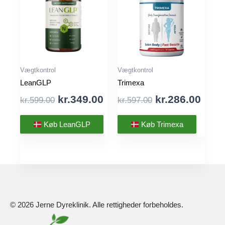
Vægtkontrol
Vægtkontrol
LeanGLP
Trimexa
Original
Current
Original
Curr
kr.
349.00
kr.
286.00
kr.
599.00
kr.
597.00
price
price
price
pric
was:
is:
was:
is:
Køb LeanGLP
Køb Trimexa
kr.599.00.
kr.349.00.
kr.597.00.
kr.28
© 2026 Jerne Dyreklinik. Alle rettigheder forbeholdes.