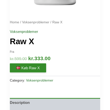
Home
/
Voksenproblemer
/ Raw X
Voksenproblemer
Raw X
Fra
Original
Current
kr.
333.00
kr.
599.00
price
price
Køb Raw X
was:
is:
kr.599.00.
kr.333.00.
Category:
Voksenproblemer
Description