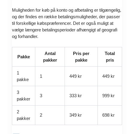
Muligheden for køb på konto og afbetaling er tilgængelig,
og der findes en række betalingsmuligheder, der passer
til forskellige købspræferencer. Det er også muligt at
vælge længere betalingsperioder afhængigt af geografi
og forhandler.
Antal
Pris per
Total
Pakke
pakker
pakke
pris
1
1
449 kr
449 kr
pakke
3
3
333 kr
999 kr
pakker
2
2
349 kr
698 kr
pakker