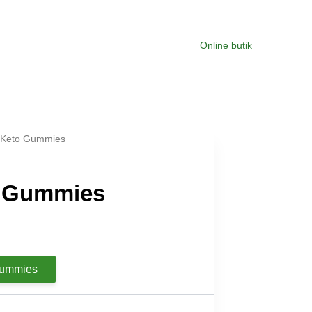
Online butik
 Keto Gummies
o Gummies
urrent
rice
Gummies
s:
r.299.00.