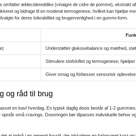
s omfatter æblecidereddike (vinaigre de cidre de pomme), ekstrakt a
odsukkeret og bidrage til en moderat termogenese, hvilket kan hjælpe m
dvalgte for deres tolerabilitet og brugervenlighed i en gummi-form.
Funk
e)
Understøtter glukosebalance og mæthed, støtt
Stimulere stofskiftet og termogenese, hjælper
Giver smag og förbesser sensorisk oplevelse
 og råd til brug
sset en travl hverdag. En typisk daglig dosis består af 1-2 gummies,
er opstår små cravings. Doseringen bør tilpasses individuelle beho
s det at indgå i en generel livsstil, der inkluderer en balanceret kost