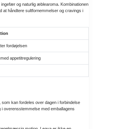
f ingefær og naturlig æblearoma. Kombinationen
ed at håndtere sultfornemmelser og cravings i
tion
er fordøjelsen
 med appetitregulering
 som kan fordeles over dagen i forbindelse
v og i overensstemmelse med emballagens
 og regelmæssig motion. Leava er ikke en