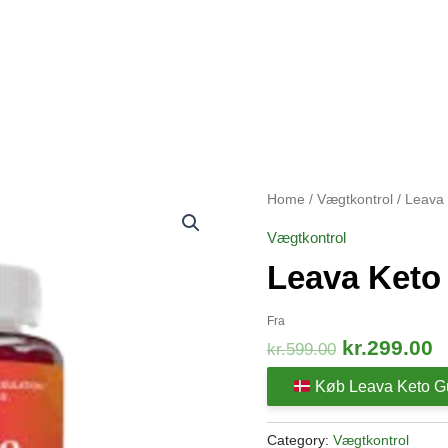
Home
/
Vægtkontrol
/ Leava
Vægtkontrol
Leava Ket
Fra
Original
C
kr.
299.00
kr.
599.00
price
p
Køb Leava Keto 
was:
i
kr.599.00.
k
Category:
Vægtkontrol