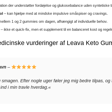
ion der understøtter fordøjelse og glukosebalance uden syntetiske ti
ol
– kan hjælpe med at mindske impulsive småspiser og cravings.
mellem 1 og 2 gummies om dagen, afhængigt af individuelle behov.
– ikke et quick-fix, men et supplement til en balanceret kost og re
dicinske vurderinger af Leava Keto G
avn
–
 smagen. Efter nogle uger føler jeg mig bedre tilpas, og
ind i min travle hverdag.«