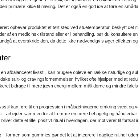
den primære kilde til næring. Det er også en god ide at føre en smådag
erer: opbevar produktet et tørt sted ved stuetemperatur, beskytt det 
r af en medicinsk tilstand eller er i behandling, bør du konsultere en
undgå at overskride den, da dette ikke nødvendigvis øger effekten og 
ater
afbalanceret livsstil, kan brugere opleve en række naturlige og subt
ndske sult- og cravingsfornemmelser, hvilket ofte hjælper med at redu
keret bidrage til mere jævn energi mellem måltiderne og mindre følels
livsstil kan føre til en progression i målsætningerne omkring vægt 
a—arbejder sammen for at fremme en mere behagelig og håndterbar t
er dette et lille, positivt ritual i hverdagen, der motiverer til fortsa
e
– formen som gummies gør det let at integrere i daglige rutiner uden 