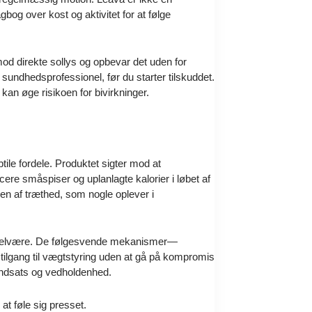
bog over kost og aktivitet for at følge
mod direkte sollys og opbevar det uden for
 sundhedsprofessionel, før du starter tilskuddet.
kan øge risikoen for bivirkninger.
ile fordele. Produktet sigter mod at
cere småspiser og uplanlagte kalorier i løbet af
en af træthed, som nogle oplever i
og velvære. De følgesvende mekanismer—
ilgang til vægtstyring uden at gå på kompromis
t indsats og vedholdenhed.
at føle sig presset.