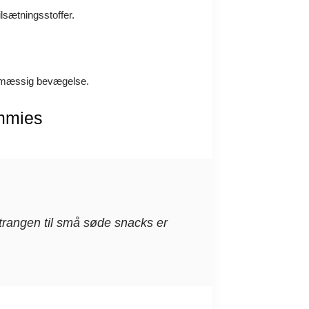
lsætningsstoffer.
gelmæssig bevægelse.
ummies
 trangen til små søde snacks er