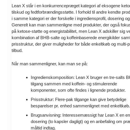
Lean X står i en konkurrencepræget kategori af eksogene keto
tilskud og fedtforbrændingsstøtte. I forhold til andre kendte pro
i samme kategori er der forskelle i ingrediensprofil, dosering og
Generelt kan man sammenligne med produkter, der også foku
på ketose-støtte og energistabilitet, men Lean X adskiller sig v
kombination af BHB-salte og koffeinbaserede energikilder sam
prisstruktur, der giver muligheder for både enkeltkøb og multi-
tilbud.
Når man sammenligner, kan man se på:
Ingredienskomposition: Lean X bruger en tre-salts 
tilgang sammen med koffein- og stimulerende
komponenter, som ofte findes i lignende produkter.
Prisstruktur: Flere-pak tilgange kan give betydelige
besparelser pr. enhed sammenlignet med enkeltkøb
Brugsanvisning: Interessemæssigt har Lean X en en
dosering (to kapsler dagligt) og en anbefaling om pr
måltid indtag.