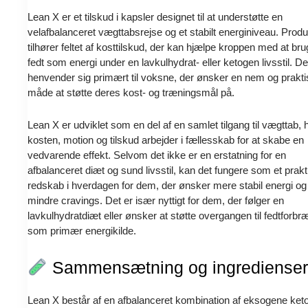
Lean X er et tilskud i kapsler designet til at understøtte en
velafbalanceret vægttabsrejse og et stabilt energiniveau. Produ
tilhører feltet af kosttilskud, der kan hjælpe kroppen med at br
fedt som energi under en lavkulhydrat- eller ketogen livsstil. De
henvender sig primært til voksne, der ønsker en nem og prakti
måde at støtte deres kost- og træningsmål på.
Lean X er udviklet som en del af en samlet tilgang til vægttab, 
kosten, motion og tilskud arbejder i fællesskab for at skabe en
vedvarende effekt. Selvom det ikke er en erstatning for en
afbalanceret diæt og sund livsstil, kan det fungere som et prakt
redskab i hverdagen for dem, der ønsker mere stabil energi og
mindre cravings. Det er især nyttigt for dem, der følger en
lavkulhydratdiæt eller ønsker at støtte overgangen til fedtforbr
som primær energikilde.
Sammensætning og ingredienser
Lean X består af en afbalanceret kombination af eksogene ket