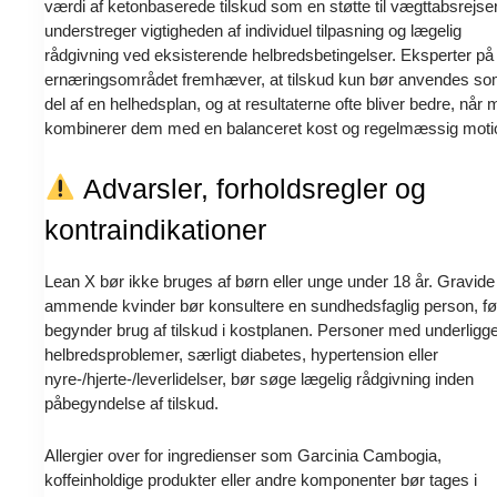
værdi af ketonbaserede tilskud som en støtte til vægttabsrejse
understreger vigtigheden af individuel tilpasning og lægelig
rådgivning ved eksisterende helbredsbetingelser. Eksperter på
ernæringsområdet fremhæver, at tilskud kun bør anvendes so
del af en helhedsplan, og at resultaterne ofte bliver bedre, når
kombinerer dem med en balanceret kost og regelmæssig moti
Advarsler, forholdsregler og
kontraindikationer
Lean X bør ikke bruges af børn eller unge under 18 år. Gravide
ammende kvinder bør konsultere en sundhedsfaglig person, fø
begynder brug af tilskud i kostplanen. Personer med underligg
helbredsproblemer, særligt diabetes, hypertension eller
nyre-/hjerte-/leverlidelser, bør søge lægelig rådgivning inden
påbegyndelse af tilskud.
Allergier over for ingredienser som Garcinia Cambogia,
koffeinholdige produkter eller andre komponenter bør tages i