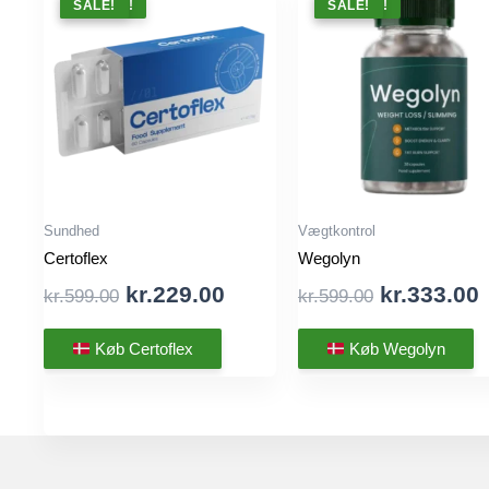
TILBUD !
SALE!
TILBUD !
SALE!
Sundhed
Vægtkontrol
Certoflex
Wegolyn
Original
Current
Original
kr.
229.00
kr.
333.00
kr.
599.00
kr.
599.00
price
price
price
was:
is:
was:
i
Køb Certoflex
Køb Wegolyn
kr.599.00.
kr.229.00.
kr.599.00.
k