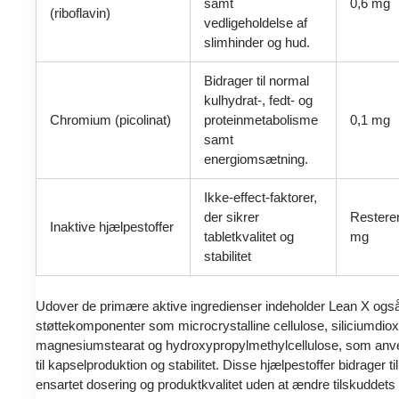
samt
0,6 mg
(riboflavin)
vedligeholdelse af
slimhinder og hud.
Bidrager til normal
kulhydrat-, fedt- og
Chromium (picolinat)
proteinmetabolisme
0,1 mg
samt
energiomsætning.
Ikke-effect-faktorer,
der sikrer
Restere
Inaktive hjælpestoffer
tabletkvalitet og
mg
stabilitet
Udover de primære aktive ingredienser indeholder Lean X ogs
støttekomponenter som microcrystalline cellulose, siliciumdiox
magnesiumstearat og hydroxypropylmethylcellulose, som an
til kapselproduktion og stabilitet. Disse hjælpestoffer bidrager til
ensartet dosering og produktkvalitet uden at ændre tilskuddets