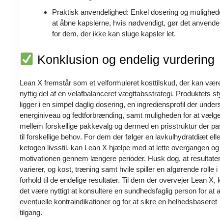
Praktisk anvendelighed: Enkel dosering og mulighed
at åbne kapslerne, hvis nødvendigt, gør det anvendel
for dem, der ikke kan sluge kapsler let.
Konklusion og endelig vurdering
Lean X fremstår som et velformuleret kosttilskud, der kan vær
nyttig del af en velafbalanceret vægttabsstrategi. Produktets st
ligger i en simpel daglig dosering, en ingrediensprofil der unders
energiniveau og fedtforbrænding, samt muligheden for at vælg
mellem forskellige pakkevalg og dermed en prisstruktur der p
til forskellige behov. For dem der følger en lavkulhydratdiæt elle
ketogen livsstil, kan Lean X hjælpe med at lette overgangen og
motivationen gennem længere perioder. Husk dog, at resultate
varierer, og kost, træning samt hvile spiller en afgørende rolle i
forhold til de endelige resultater. Til dem der overvejer Lean X,
det være nyttigt at konsultere en sundhedsfaglig person for at a
eventuelle kontraindikationer og for at sikre en helhedsbaseret
tilgang.