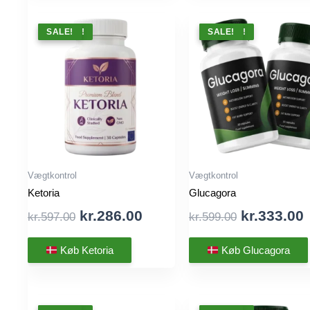
TILBUD !
SALE!
TILBUD !
SALE!
Vægtkontrol
Vægtkontrol
Ketoria
Glucagora
Original
Current
Original
kr.
286.00
kr.
333.00
kr.
597.00
kr.
599.00
price
price
price
was:
is:
was:
i
Køb Ketoria
Køb Glucagora
kr.597.00.
kr.286.00.
kr.599.00.
k