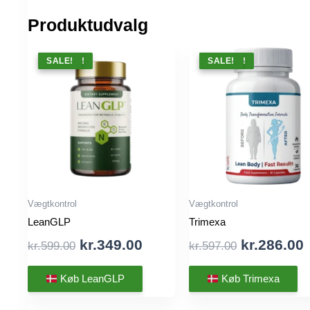
Produktudvalg
TILBUD !
SALE!
TILBUD !
SALE!
Vægtkontrol
Vægtkontrol
LeanGLP
Trimexa
Original
Current
Original
kr.
349.00
kr.
286.00
kr.
599.00
kr.
597.00
price
price
price
was:
is:
was:
i
Køb LeanGLP
Køb Trimexa
kr.599.00.
kr.349.00.
kr.597.00.
k