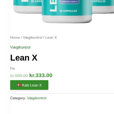
Home
/
Vægtkontrol
/ Lean X
Vægtkontrol
Lean X
Fra
Original
Current
kr.
333.00
kr.
599.00
price
price
Køb Lean X
was:
is:
kr.599.00.
kr.333.00.
Category:
Vægtkontrol