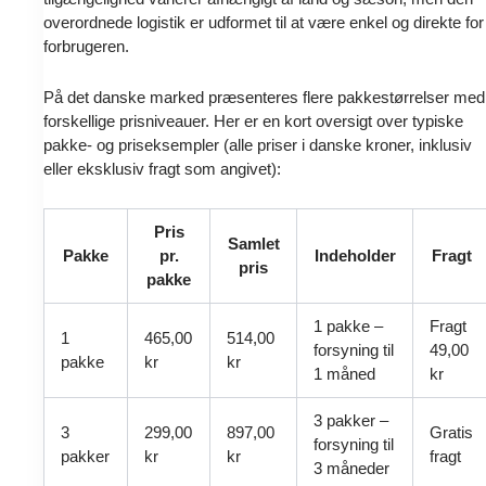
overordnede logistik er udformet til at være enkel og direkte for
forbrugeren.
På det danske marked præsenteres flere pakkestørrelser med
forskellige prisniveauer. Her er en kort oversigt over typiske
pakke- og priseksempler (alle priser i danske kroner, inklusiv
eller eksklusiv fragt som angivet):
Pris
Samlet
Pakke
pr.
Indeholder
Fragt
pris
pakke
1 pakke –
Fragt
1
465,00
514,00
forsyning til
49,00
pakke
kr
kr
1 måned
kr
3 pakker –
3
299,00
897,00
Gratis
forsyning til
pakker
kr
kr
fragt
3 måneder