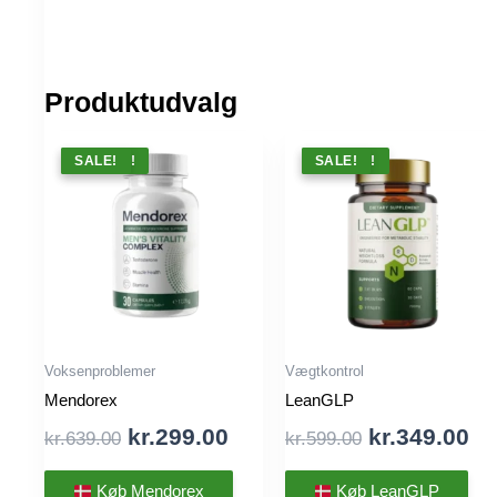
Produktudvalg
TILBUD !
SALE!
TILBUD !
SALE!
Voksenproblemer
Vægtkontrol
Mendorex
LeanGLP
Original
Current
Original
Cu
kr.
299.00
kr.
349.00
kr.
639.00
kr.
599.00
price
price
price
pr
was:
is:
was:
is:
Køb Mendorex
Køb LeanGLP