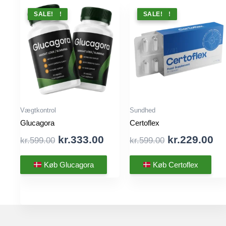
TILBUD !
SALE!
TILBUD !
SALE!
Vægtkontrol
Sundhed
Glucagora
Certoflex
Original
Current
Original
Cu
kr.
333.00
kr.
229.00
kr.
599.00
kr.
599.00
price
price
price
pr
was:
is:
was:
is:
Køb Glucagora
Køb Certoflex
kr.599.00.
kr.333.00.
kr.599.00.
kr