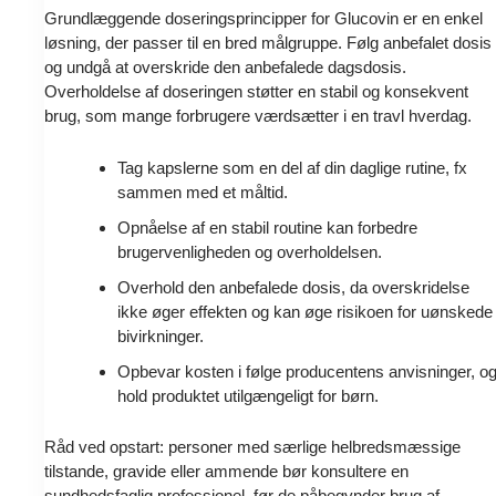
Grundlæggende doseringsprincipper for Glucovin er en enkel
løsning, der passer til en bred målgruppe. Følg anbefalet dosis
og undgå at overskride den anbefalede dagsdosis.
Overholdelse af doseringen støtter en stabil og konsekvent
brug, som mange forbrugere værdsætter i en travl hverdag.
Tag kapslerne som en del af din daglige rutine, fx
sammen med et måltid.
Opnåelse af en stabil routine kan forbedre
brugervenligheden og overholdelsen.
Overhold den anbefalede dosis, da overskridelse
ikke øger effekten og kan øge risikoen for uønskede
bivirkninger.
Opbevar kosten i følge producentens anvisninger, o
hold produktet utilgængeligt for børn.
Råd ved opstart: personer med særlige helbredsmæssige
tilstande, gravide eller ammende bør konsultere en
sundhedsfaglig professionel, før de påbegynder brug af