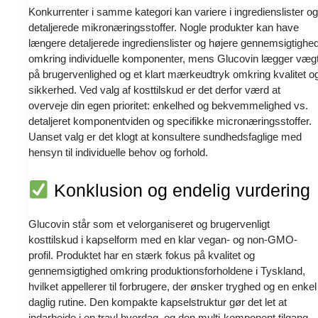
Konkurrenter i samme kategori kan variere i ingredienslister og
detaljerede mikronæringsstoffer. Nogle produkter kan have
længere detaljerede ingredienslister og højere gennemsigtighe
omkring individuelle komponenter, mens Glucovin lægger væg
på brugervenlighed og et klart mærkeudtryk omkring kvalitet o
sikkerhed. Ved valg af kosttilskud er det derfor værd at
overveje din egen prioritet: enkelhed og bekvemmelighed vs.
detaljeret komponentviden og specifikke micronæringsstoffer.
Uanset valg er det klogt at konsultere sundhedsfaglige med
hensyn til individuelle behov og forhold.
Konklusion og endelig vurdering
Glucovin står som et velorganiseret og brugervenligt
kosttilskud i kapselform med en klar vegan- og non-GMO-
profil. Produktet har en stærk fokus på kvalitet og
gennemsigtighed omkring produktionsforholdene i Tyskland,
hvilket appellerer til forbrugere, der ønsker tryghed og en enkel
daglig rutine. Den kompakte kapselstruktur gør det let at
indarbejde i en travl hverdag, og den multi-komponent tilgang