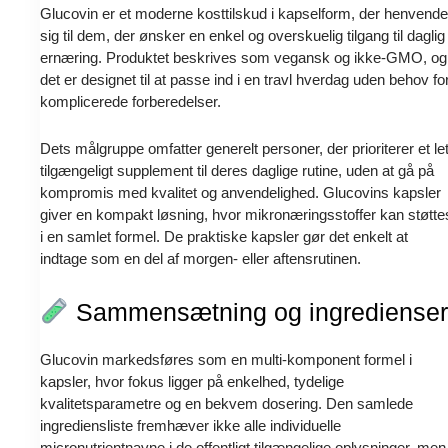
Glucovin er et moderne kosttilskud i kapselform, der henvende
sig til dem, der ønsker en enkel og overskuelig tilgang til daglig
ernæring. Produktet beskrives som vegansk og ikke-GMO, og
det er designet til at passe ind i en travl hverdag uden behov fo
komplicerede forberedelser.
Dets målgruppe omfatter generelt personer, der prioriterer et le
tilgængeligt supplement til deres daglige rutine, uden at gå på
kompromis med kvalitet og anvendelighed. Glucovins kapsler
giver en kompakt løsning, hvor mikronæringsstoffer kan støtte
i en samlet formel. De praktiske kapsler gør det enkelt at
indtage som en del af morgen- eller aftensrutinen.
Sammensætning og ingredienser
Glucovin markedsføres som en multi-komponent formel i
kapsler, hvor fokus ligger på enkelhed, tydelige
kvalitetsparametre og en bekvem dosering. Den samlede
ingrediensliste fremhæver ikke alle individuelle
micronutrientnavne i de offentligt tilgængelige oplysninger, men